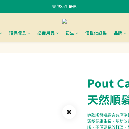
書包85折優惠
書包85折優惠
購物滿$400香港免運費 、滿$800澳門免運費
使用FPS或銀行轉賬付款滿 HK$400，即可獲贈免費午餐袋一個 (隨機) 	
環保餐具
必備用品
初生
個性化訂製
品牌
書包85折優惠
Pout 
天然順
這款順發噴霧含有摩洛
頭髮健康生長，幫助改
順，不僅更易於打理，