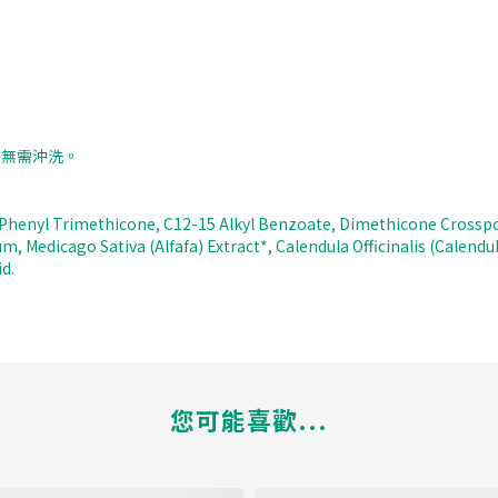
。無需沖洗。
, Phenyl Trimethicone, C12-15 Alkyl Benzoate, Dimethicone Crosspol
 Medicago Sativa (Alfafa) Extract*, Calendula Officinalis (Calendul
d.
您可能喜歡...