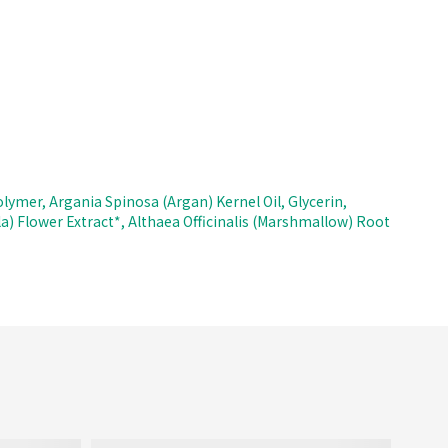
ymer, Argania Spinosa (Argan) Kernel Oil, Glycerin,
a) Flower Extract*, Althaea Officinalis (Marshmallow) Root