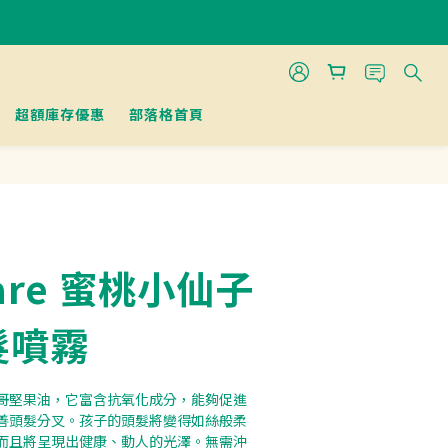
超額庫存優惠
部落格首頁
Care 蜜桃小仙子
髮噴霧
哥堅果油，它富含抗氧化成分，能夠促進
善頭髮分叉。孩子的頭髮將變得如絲般柔
而且將呈現出健康、動人的光澤。無需沖