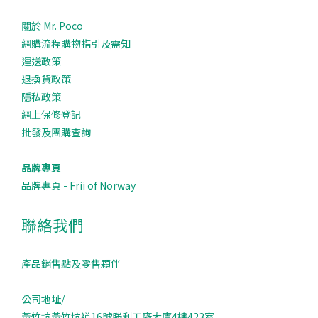
關於 Mr. Poco
網購流程購物指引及需知
運送政策
退換貨政策
隱私政策
網上保修登記
批發及團購查詢
品牌專頁
品牌專頁 - Frii of Norway
聯絡我們
產品銷售點及零售顆伴
公司地址/
黃竹坑黃竹坑道16號勝利工廠大廈4樓423室