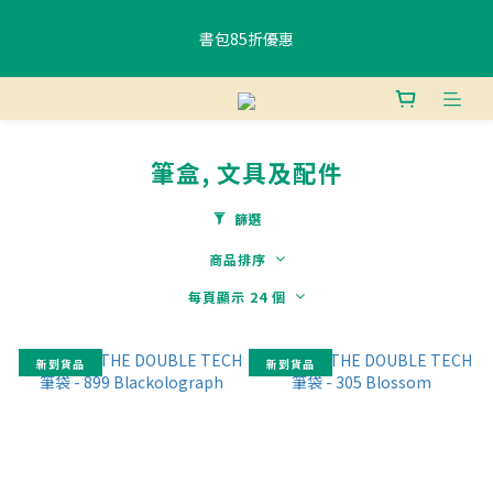
書包85折優惠
書包85折優惠
購物滿$400香港免運費 、滿$800澳門免運費
筆盒, 文具及配件
使用FPS或銀行轉賬付款滿 HK$400，即可獲贈免費午餐袋一個 (隨
機) 	
篩選
商品排序
書包85折優惠
每頁顯示 24 個
新到貨品
新到貨品