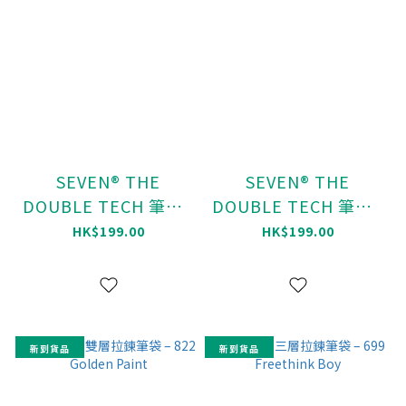
SEVEN® THE
SEVEN® THE
DOUBLE TECH 筆袋 -
DOUBLE TECH 筆袋 -
885 Stone
506 Ocean Blue
HK$199.00
HK$199.00
新到貨品
新到貨品