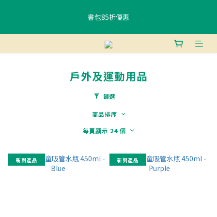
書包85折優惠
書包85折優惠
購物滿$400香港免運費 、滿$800澳門免運費
戶外及運動用品
使用FPS或銀行轉賬付款滿 HK$400，即可獲贈免費午餐袋一個 (隨
機) 	
篩選
商品排序
書包85折優惠
每頁顯示 24 個
新到產品
新到產品