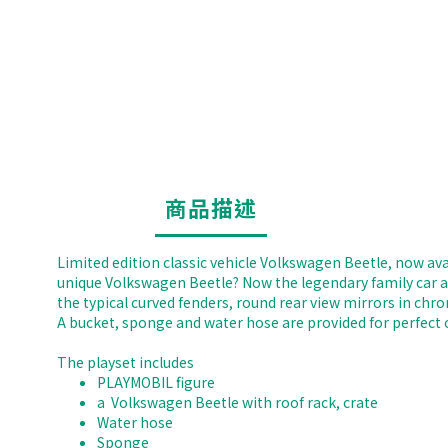
商品描述
Limited edition classic vehicle Volkswagen Beetle, now ava
unique Volkswagen Beetle? Now the legendary family car app
the typical curved fenders, round rear view mirrors in chro
A bucket, sponge and water hose are provided for perfect ca
The playset includes
PLAYMOBIL figure
a Volkswagen Beetle with roof rack, crate
Water hose
Sponge