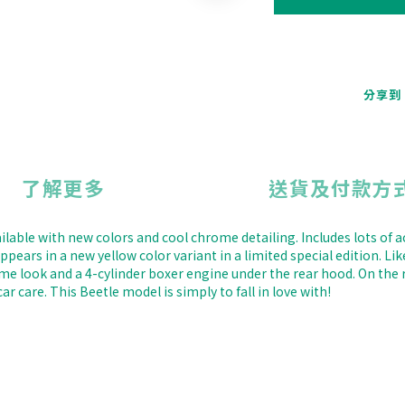
分享到
了解更多
送貨及付款方
ilable with new colors and cool chrome detailing. Includes lots of
ears in a new yellow color variant in a limited special edition. Li
me look and a 4-cylinder boxer engine under the rear hood. On the r
r care. This Beetle model is simply to fall in love with!