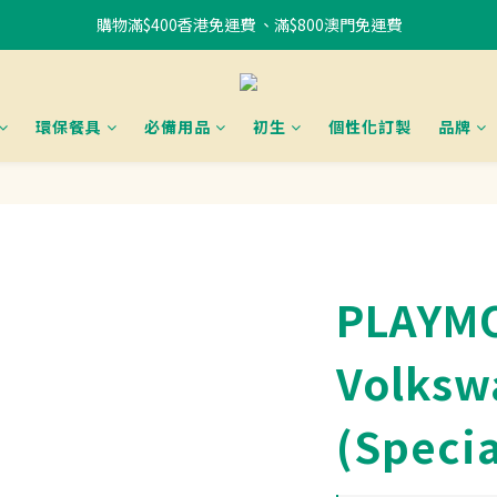
購物滿$400香港免運費 、滿$800澳門免運費
書包85折優惠
使用FPS或銀行轉賬付款滿 HK$400，即可獲贈免費午餐袋一個 (隨機) 	
書包85折優惠
環保餐具
必備用品
初生
個性化訂製
品牌
PLAYM
Volksw
(Specia