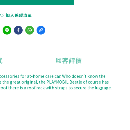
加入追蹤清單
式
顧客評價
 accessories for at-home care car. Who doesn't know the
ke the great original, the PLAYMOBIL Beetle of course has
oof there is a roof rack with straps to secure the luggage.