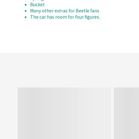
Bucket
Many other extras for Beetle fans
The car has room for four figures.