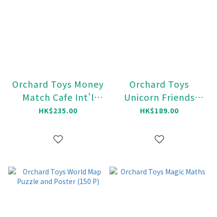
Orchard Toys Money
Orchard Toys
Match Cafe Int'l
Unicorn Friends
Edition
Jigsaw Puzzle (50 P)
HK$235.00
HK$189.00