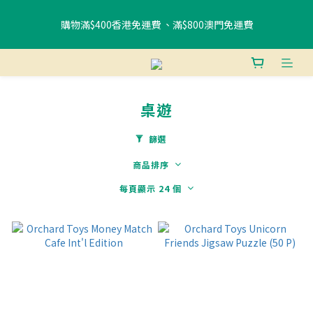
購物滿$400香港免運費 、滿$800澳門免運費
書包85折優惠
使用FPS或銀行轉賬付款滿 HK$400，即可獲贈免費午餐袋一個 (隨
機) 	
桌遊
書包85折優惠
篩選
商品排序
每頁顯示 24 個