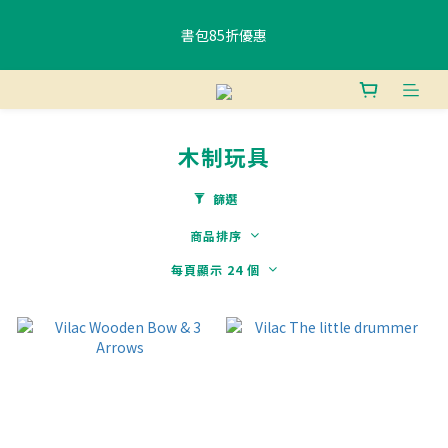
書包85折優惠
書包85折優惠
購物滿$400香港免運費 、滿$800澳門免運費
木制玩具
使用FPS或銀行轉賬付款滿 HK$400，即可獲贈免費午餐袋一個 (隨
機) 	
篩選
商品排序
書包85折優惠
每頁顯示 24 個