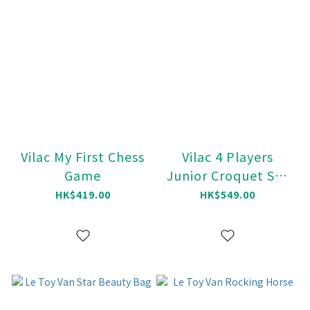
Vilac My First Chess
Vilac 4 Players
Game
Junior Croquet Set
with Bag
HK$419.00
HK$549.00