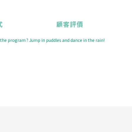
式
顧客評價
In the program ? Jump in puddles and dance in the rain!