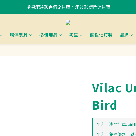
購物滿$400香港免運費 、滿$800澳門免運費
書包85折優惠
使用FPS或銀行轉賬付款滿 HK$400，即可獲贈免費午餐袋一個 (隨機) 	
書包85折優惠
環保餐具
必備用品
初生
個性化訂製
品牌
Vilac U
Bird
全店，澳門訂單: 滿HK
全店，免運優惠：滿HK