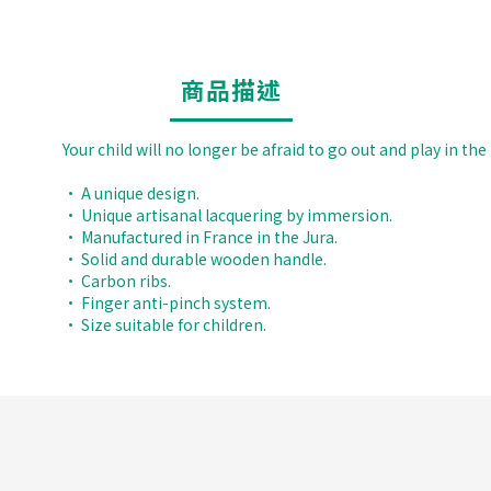
商品描述
Your child will no longer be afraid to go out and play in t
• A unique design.
• Unique artisanal lacquering by immersion.
• Manufactured in France in the Jura.
• Solid and durable wooden handle.
• Carbon ribs.
• Finger anti-pinch system.
• Size suitable for children.