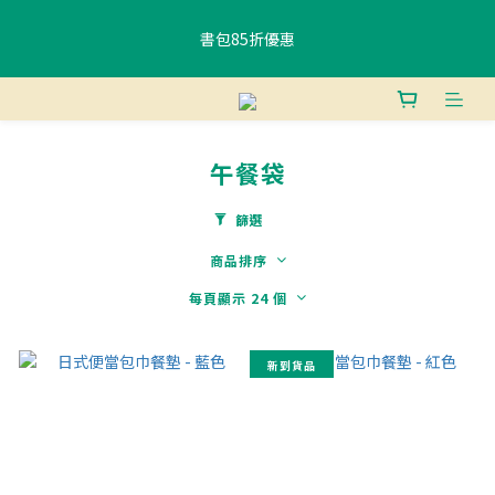
書包85折優惠
書包85折優惠
購物滿$400香港免運費 、滿$800澳門免運費
午餐袋
使用FPS或銀行轉賬付款滿 HK$400，即可獲贈免費午餐袋一個 (隨
機) 	
篩選
商品排序
書包85折優惠
每頁顯示 24 個
新到貨品