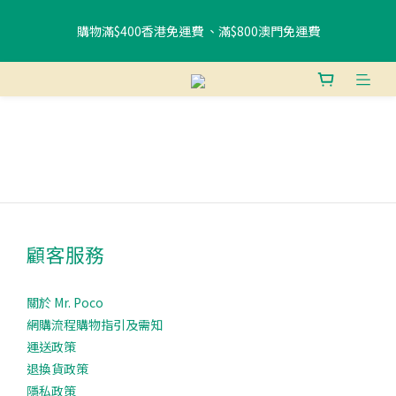
購物滿$400香港免運費 、滿$800澳門免運費
書包85折優惠
使用FPS或銀行轉賬付款滿 HK$400，即可獲贈免費午餐袋一個 (隨
機) 	
書包85折優惠
顧客服務
關於 Mr. Poco
網購流程購物指引及需知
運送政策
退換貨政策
隱私政策