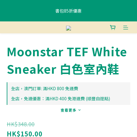
書包85折優惠
書包85折優惠
購物滿$400香港免運費 、滿$800澳門免運費
Moonstar TEF White
使用FPS或銀行轉賬付款滿 HK$400，即可獲贈免費午餐袋一個 (隨
機) 	
Sneaker 白色室內鞋
書包85折優惠
全店，澳門訂單: 滿HKD 800 免運費
全店，免運優惠：滿HKD 400 免港運費 (順豐自提點)
查看更多
HK$348.00
HK$150.00