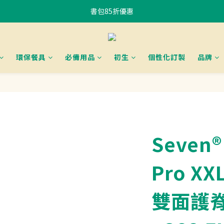
書包85折優惠
書包85折優惠
購物滿$400香港免運費 、滿$800澳門免運費
使用FPS或銀行轉賬付款滿 HK$400，即可獲贈免費午餐袋一個 (隨機) 	
環保餐具
必備用品
初生
個性化訂製
品牌
書包85折優惠
Seven®
Pro X
雙面護脊