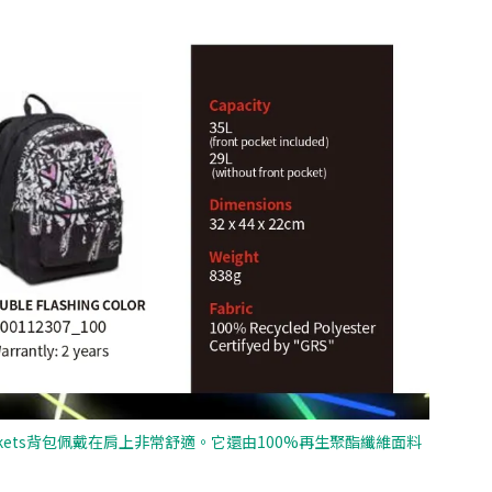
L Pockets背包佩戴在肩上非常舒適。它還由100%再生聚酯纖維面料