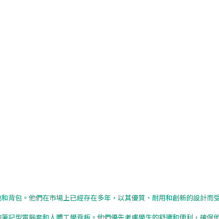
書包和背包。他們在市場上已經存在多年，以其優質、耐用和創新的設計而
墊的筆記型電腦套和人體工學背板。他們優先考慮學生的舒適和便利，確保