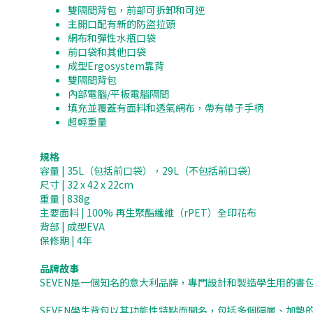
雙隔間背包，前部可拆卸和可逆
主開口配有新的防盜拉頭
網布和彈性水瓶口袋
前口袋和其他口袋
成型Ergosystem靠背
雙隔間背包
內部電腦/平板電腦隔間
填充並覆蓋有面料和透氣網布，帶有帶子手柄
超輕重量
規格
容量 | 35L（包括前口袋），29L（不包括前口袋）
尺寸 | 32 x 42 x 22cm
重量 | 838g
主要面料 | 100% 再生聚酯纖維（rPET）全印花布
背部 | 成型EVA
保修期 | 4年
品牌故事
SEVEN是一個知名的意大利品牌，專門設計和製造學生用的
SEVEN學生背包以其功能性特點而聞名，包括多個隔層、加