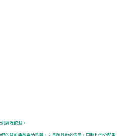
受到廣泛歡迎。
他們的背包能夠容納書籍、文具和其他必需品，同時均勻分配重