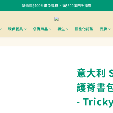
購物滿$400香港免運費 、滿$800澳門免運費
書包85折優惠
使用FPS或銀行轉賬付款滿 HK$400，即可獲贈免費午餐袋一個 (隨機) 	
書包85折優惠
環保餐具
必備用品
初生
個性化訂製
品牌
意大利 S
護脊書包
- Tric