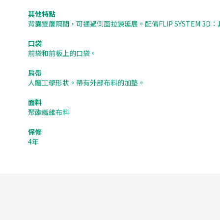
其他特點
背囊雙層隔間，可通過側面拉鍊延展。配備FLIP SYSTEM 3
口袋
前袋和前板上的口袋。
肩帶
人體工學形狀。帶有外部布料的加墊。
面料
聚酯纖維布料
保修
4年