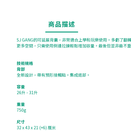
商品描述
SJ GANG的可延展背囊，非常適合上學和玩樂使用。多虧了
更多空間，只需使用側邊拉鍊輕鬆增加容量。最後但並非最不
技術規格
背部
全新設計，帶有預形接觸點。集成底部。
容量
26升 - 31升
重量
750g
尺寸
32 x 43 x 21 (+6) 厘米