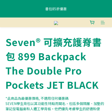
書包85折優惠
書包85折優惠
購物滿$400香港免運費 、滿$800澳門免運費
Seven® 可擴充護脊書
使用FPS或銀行轉賬付款滿 HK$400，即可獲贈免費午餐袋一個 (隨
機) 	
包 899 Backpack
書包85折優惠
The Double Pro
Pockets JET BLACK
*此商品為最優惠價格, 不適用任何優惠碼
SEVEN學生背包以其功能性特點而聞名，包括多個隔層、加墊的
筆記型電腦套和人體工學背板。他們優先考慮學生的舒適和便