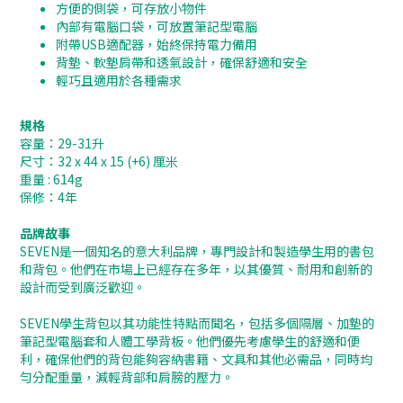
方便的側袋，可存放小物件
內部有電腦口袋，可放置筆記型電腦
附帶USB適配器，始終保持電力備用
背墊、軟墊肩帶和透氣設計，確保舒適和安全
輕巧且適用於各種需求
規格
容量：29-31升
尺寸：32 x 44 x 15 (+6) 厘米
重量 : 614g
保修：4年
品牌故事
SEVEN是一個知名的意大利品牌，專門設計和製造學生用的書包
和背包。他們在市場上已經存在多年，以其優質、耐用和創新的
設計而受到廣泛歡迎。
SEVEN學生背包以其功能性特點而聞名，包括多個隔層、加墊的
筆記型電腦套和人體工學背板。他們優先考慮學生的舒適和便
利，確保他們的背包能夠容納書籍、文具和其他必需品，同時均
勻分配重量，減輕背部和肩膀的壓力。