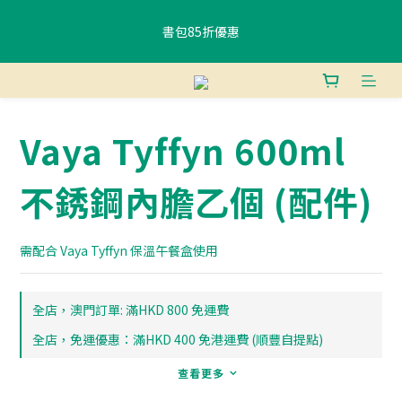
書包85折優惠
書包85折優惠
購物滿$400香港免運費 、滿$800澳門免運費
Vaya Tyffyn 600ml
使用FPS或銀行轉賬付款滿 HK$400，即可獲贈免費午餐袋一個 (隨
機) 	
不銹鋼內膽乙個 (配件)
書包85折優惠
需配合 Vaya Tyffyn 保溫午餐盒使用
全店，澳門訂單: 滿HKD 800 免運費
全店，免運優惠：滿HKD 400 免港運費 (順豐自提點)
查看更多