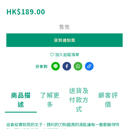
HK$189.00
售完
貨到通知我
加入追蹤清單
分享到
送貨及
商品描
了解更
顧客評
付款方
述
多
價
式
這套結實耐用的叉子、鋒利的刀和圓潤的湯匙讓每一餐都顯得特