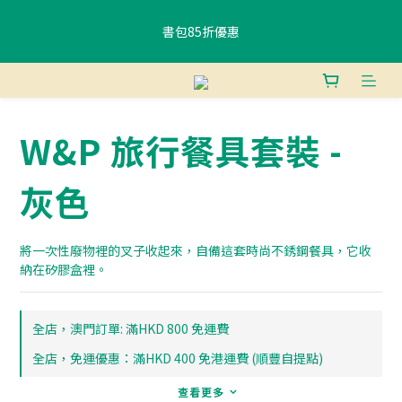
書包85折優惠
書包85折優惠
購物滿$400香港免運費 、滿$800澳門免運費
W&P 旅行餐具套裝 -
使用FPS或銀行轉賬付款滿 HK$400，即可獲贈免費午餐袋一個 (隨
機) 	
灰色
書包85折優惠
將一次性廢物裡的叉子收起來，自備這套時尚不銹鋼餐具，它收
納在矽膠盒裡。
全店，澳門訂單: 滿HKD 800 免運費
全店，免運優惠：滿HKD 400 免港運費 (順豐自提點)
查看更多