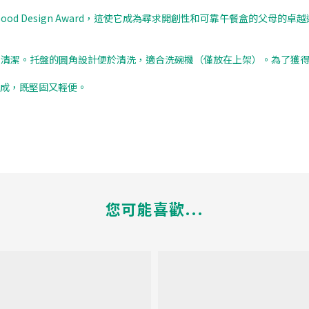
的Good Design Award，這使它成為尋求開創性和可靠午餐盒的父
—容易清潔。托盤的圓角設計便於清洗，適合洗碗機（僅放在上架）。為了獲
料製成，既堅固又輕便。
您可能喜歡...