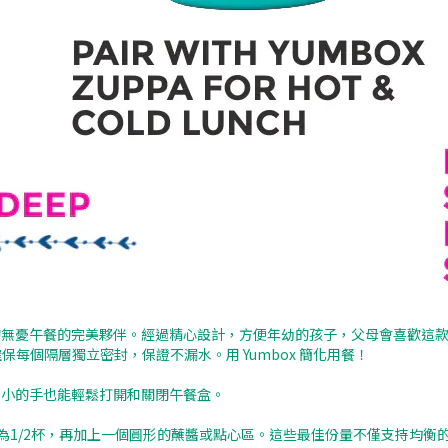
訂製的無憂午餐的完美夥伴。經過精心設計，方便年幼的孩子，父母會喜歡這款
封蓋確保每個隔層獨立密封，保證不漏水。用 Yumbox 簡化用餐！
是最小的手也能輕鬆打開和關閉午餐盒。
層，每個容量為1/2杯，再加上一個圓形的蘸醬或點心區。這些最佳份量不僅支持