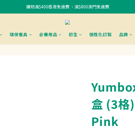
購物滿$400香港免運費 、滿$800澳門免運費
書包85折優惠
使用FPS或銀行轉賬付款滿 HK$400，即可獲贈免費午餐袋一個 (隨機) 	
書包85折優惠
環保餐具
必備用品
初生
個性化訂製
品牌
Yumbo
盒 (3格)
Pink