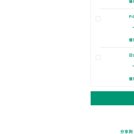
優
Pi
優
日
優
分享到