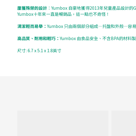
屢獲殊榮的設計
：Yumbox 自豪地獲得2013年兒童產品設計
Yumbox十年來一直是暢銷品，這一點也不奇怪！
清潔輕而易舉：
Yumbox 只由兩個部分組成—托盤和外殼
高品質、耐用和輕巧：
Yumbox 由食品安全、不含BPA的材
尺寸: 6.7 x 5.1 x 1.8英寸